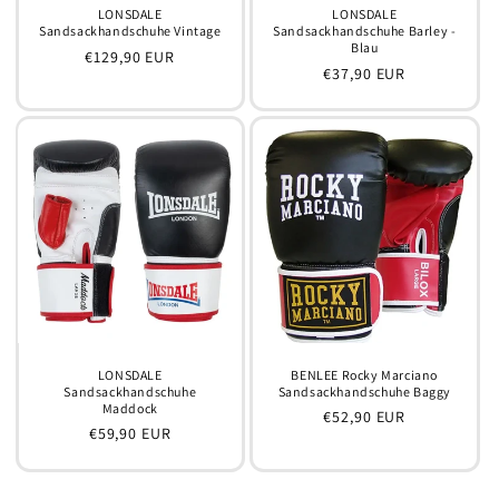
LONSDALE
LONSDALE
Sandsackhandschuhe Vintage
Sandsackhandschuhe Barley -
Blau
Normaler
€129,90 EUR
Normaler
€37,90 EUR
Preis
Preis
LONSDALE
BENLEE Rocky Marciano
Sandsackhandschuhe
Sandsackhandschuhe Baggy
Maddock
Normaler
€52,90 EUR
Normaler
€59,90 EUR
Preis
Preis