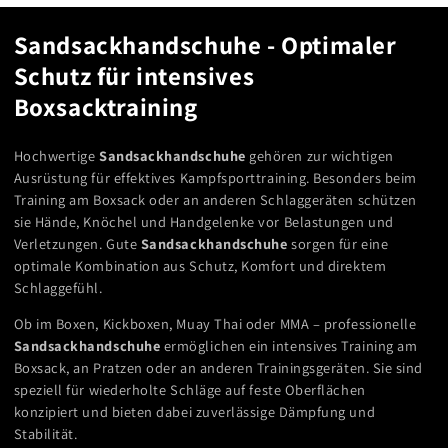
K
Sandsackhandschuhe - Optimaler
a
Schutz für intensives
t
Boxsacktraining
e
Hochwertige
Sandsackhandschuhe
gehören zur wichtigen
g
Ausrüstung für effektives Kampfsporttraining. Besonders beim
o
Training am Boxsack oder an anderen Schlaggeräten schützen
sie Hände, Knöchel und Handgelenke vor Belastungen und
r
Verletzungen. Gute
Sandsackhandschuhe
sorgen für eine
i
optimale Kombination aus Schutz, Komfort und direktem
e
Schlaggefühl.
:
Ob im Boxen, Kickboxen, Muay Thai oder MMA – professionelle
Sandsackhandschuhe
ermöglichen ein intensives Training am
Boxsack, an Pratzen oder an anderen Trainingsgeräten. Sie sind
speziell für wiederholte Schläge auf feste Oberflächen
konzipiert und bieten dabei zuverlässige Dämpfung und
Stabilität.