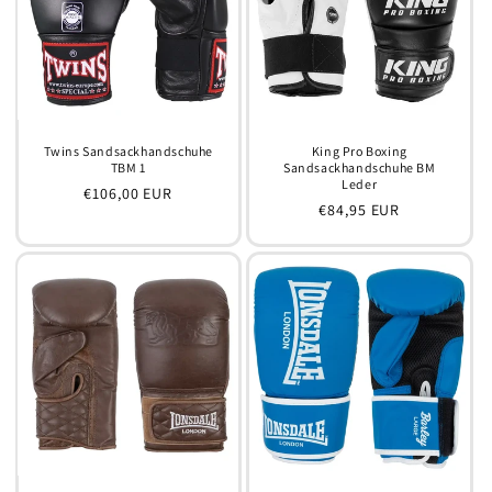
Twins Sandsackhandschuhe
King Pro Boxing
TBM 1
Sandsackhandschuhe BM
Leder
Normaler
€106,00 EUR
Normaler
€84,95 EUR
Preis
Preis