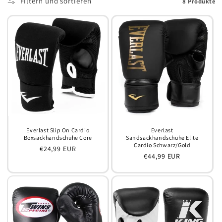
Filtern und sortieren
8 Produkte
Everlast Slip On Cardio
Everlast
Boxsackhandschuhe Core
Sandsackhandschuhe Elite
Cardio Schwarz/Gold
Normaler
€24,99 EUR
Normaler
€44,99 EUR
Preis
Preis